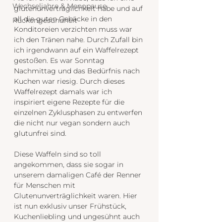
Wechseljahre & Menopause
glutenunverträglichkeit habe und auf 
all die guten Gebäcke in den 
Rückengesundheit
Konditoreien verzichten muss war 
ich den Tränen nahe. Durch Zufall bin 
ich irgendwann auf ein Waffelrezept 
gestoßen. Es war Sonntag 
Nachmittag und das Bedürfnis nach 
Kuchen war riesig. Durch dieses 
Waffelrezept damals war ich 
inspiriert eigene Rezepte für die 
einzelnen Zyklusphasen zu entwerfen 
die nicht nur vegan sondern auch 
glutunfrei sind.
Diese Waffeln sind so toll 
angekommen, dass sie sogar in 
unserem damaligen Café der Renner 
für Menschen mit 
Glutenunverträglichkeit waren. Hier 
ist nun exklusiv unser Frühstück, 
Kuchenliebling und ungesühnt auch 