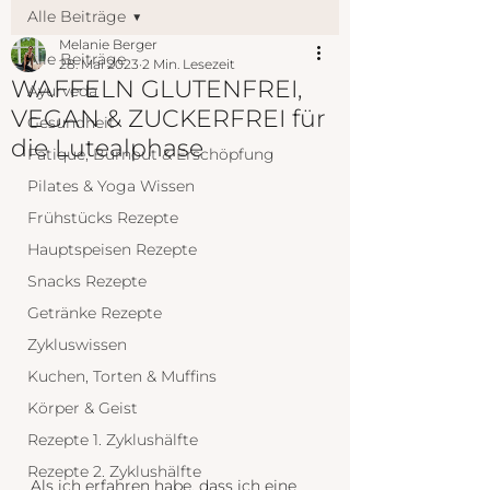
Alle Beiträge
Melanie Berger
Alle Beiträge
28. Mai 2023
2 Min. Lesezeit
WAFFELN GLUTENFREI,
Ayurveda
VEGAN & ZUCKERFREI für
Gesundheit
die Lutealphase
Fatique, Burnout & Erschöpfung
Pilates & Yoga Wissen
Frühstücks Rezepte
Hauptspeisen Rezepte
Snacks Rezepte
Getränke Rezepte
Zykluswissen
Kuchen, Torten & Muffins
Körper & Geist
Rezepte 1. Zyklushälfte
Rezepte 2. Zyklushälfte
Als ich erfahren habe, dass ich eine 