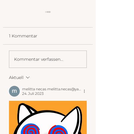
1 Kommentar
SUPER SCHNELLE
GLUTENFREIE
Kommentar verfassen...
HAFERKEKSE -
HIGHT PROTEI
glutenfrei & vegan
BRÖTCHEN - V
UND IN 30 MIN
Aktuell
TISCH
melitta necas melitta.necas@yahoo.at
24. Juli 2023