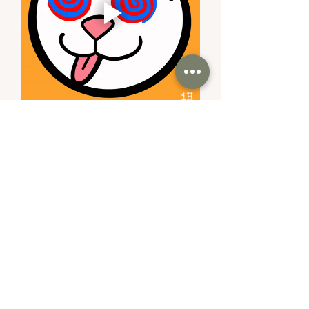
Gefällt mir
Antworten
MEHR VON UNS ENTDECKEN
Vertiefe dein Wissen, bleib inspiriert
und nutze unsere Angebote für dein
Pilates-Training und deine persönliche
Entwicklung: