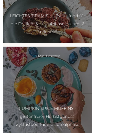
LEICHTES TIRAMISU - Zyklusfood für
die Follikel- & Lutealphase gluten- &
milchfrei
3 Min. Lesezeit
PUMPKIN SPICE MUFFINS -
glutenfreier Herbstgenuss.
Zyklusfood für die Lutealphase