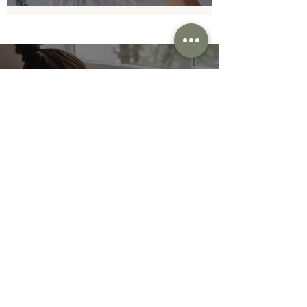
Kennst du schon unsere
Pilates Videothek?
Entdecke kostenlose Videos
und Premium-Workouts für
dein Training zu Hause.
Zur Videothek