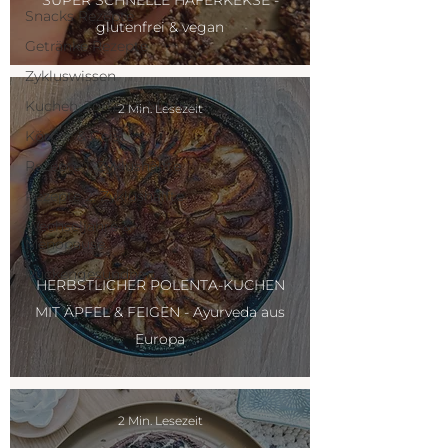
SUPER SCHNELLE HAFERKEKSE -
Snacks Rezepte
glutenfrei & vegan
Getränke Rezepte
Zykluswissen
Kuchen, Torten & Muffins
2 Min. Lesezeit
Körper & Geist
Rezepte 1. Zyklushälfte
Rezepte 2. Zyklushälfte
Wechseljahre &
Menopause
Rückengesundheit
HERBSTLICHER POLENTA-KUCHEN
MIT ÄPFEL & FEIGEN - Ayurveda aus
Europa
2 Min. Lesezeit