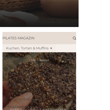
PILATES MAGAZIN
Kuchen, Torten & Muffins
Alle Beiträge
1 Min. Lesezeit
Ayurveda
Gesundheit
Fatique, Burnout &
Erschöpfung
Pilates & Yoga Wissen
Frühstücks Rezepte
Hauptspeisen Rezepte