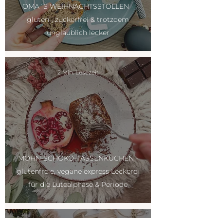
OMA´S WEIHNACHTSSTOLLEN -
gluten-, zuckerfrei & trotzdem
unglaublich lecker
2 Min. Lesezeit
MOHN-SCHOKO-TASSENKUCHEN -
glutenfreie, vegane express Leckerei
für die Lutealphase & Periode