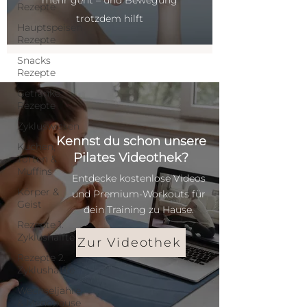
mehr geht – und Bewegung
Rezepte
trotzdem hilft
Hauptspeisen
Rezepte
Snacks
Rezepte
Getränke
Rezepte
Zykluswissen
Kennst du schon unsere
Kuchen,
Pilates Videothek?
Torten &
Muffins
Entdecke kostenlose Videos
Körper &
und Premium-Workouts für
Geist
dein Training zu Hause.
Rezepte 1.
Zyklushälfte
Zur Videothek
Rezepte 2.
Zyklushälfte
Wechseljahre
& Menopause