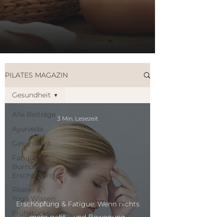
PILATES MAGAZIN
Gesundheit
Alle Beiträge
3 Min. Lesezeit
Ayurveda
Gesundheit
Fatique,
Burnout &
Erschöpfung
Pilates &
Yoga Wissen
Erschöpfung & Fatigue: Wenn nichts
Frühstücks