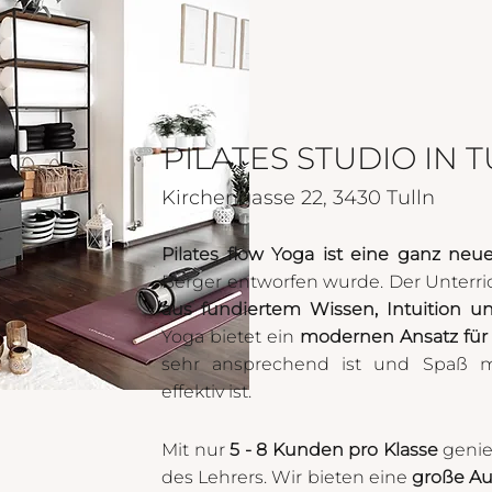
PILATES STUDIO IN 
Kirchengasse 22, 3430 Tulln
Pilates flow Yoga ist eine ganz ne
Berger entworfen wurde. Der Unterrich
aus fundiertem Wissen, Intuition u
Yoga bietet ein
modernen Ansatz für 
sehr ansprechend ist und Spaß 
effektiv ist.
Mit nur
5 - 8 Kunden pro Klasse
genie
des Lehrers. Wir bieten eine
große A