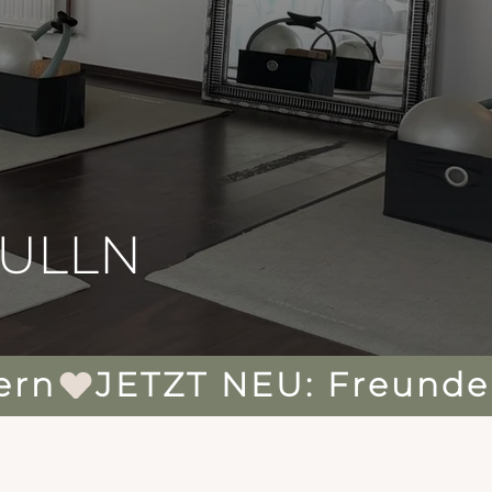
TULLN
ern