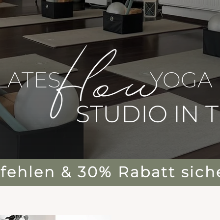
LATES
YOGA
STUDIO IN 
ehlen & 30% Rabatt sich