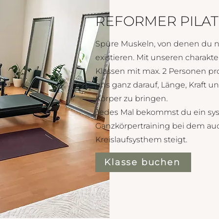
REFORMER PILAT
Spüre Muskeln, von denen du ni
existieren. Mit unseren charakte
Klassen mit max. 2 Personen pro
uns ganz darauf, Länge, Kraft 
Körper zu bringen.
Jedes Mal bekommst du ein sy
Ganzkörpertraining bei dem au
Kreislaufsysthem steigt.
Klasse buchen