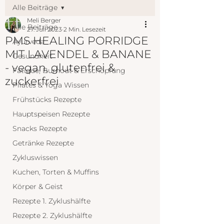
Alle Beiträge
Meli Berger
Alle Beiträge
27. Juli 2023
2 Min. Lesezeit
PMS HEALING PORRIDGE
Ayurveda
MIT LAVENDEL & BANANE
Gesundheit
- vegan, glutenfrei &
Fatique, Burnout & Erschöpfung
zuckerfrei
Pilates & Yoga Wissen
Frühstücks Rezepte
Hauptspeisen Rezepte
Snacks Rezepte
Getränke Rezepte
Zykluswissen
Kuchen, Torten & Muffins
Körper & Geist
Rezepte 1. Zyklushälfte
Rezepte 2. Zyklushälfte