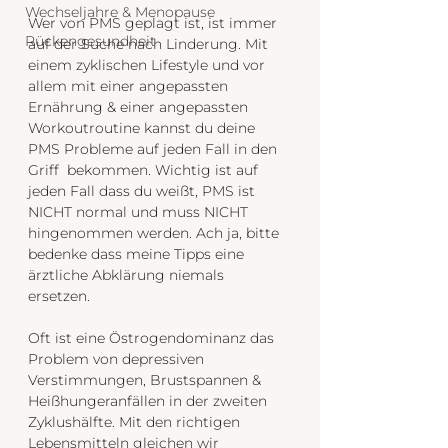
Wechseljahre & Menopause
Wer von PMS geplagt ist, ist immer 
Rückengesundheit
auf der Suche nach Linderung. Mit 
einem zyklischen Lifestyle und vor 
allem mit einer angepassten 
Ernährung & einer angepassten 
Workoutroutine kannst du deine 
PMS Probleme auf jeden Fall in den 
Griff  bekommen. Wichtig ist auf 
jeden Fall dass du weißt, PMS ist 
NICHT normal und muss NICHT 
hingenommen werden. Ach ja, bitte 
bedenke dass meine Tipps eine 
ärztliche Abklärung niemals 
ersetzen. 
Oft ist eine Östrogendominanz das 
Problem von depressiven 
Verstimmungen, Brustspannen & 
Heißhungeranfällen in der zweiten 
Zyklushälfte. Mit den richtigen 
Lebensmitteln gleichen wir 