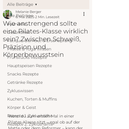
Alle Beiträge
Melanie Berger
Alle Beiträge
6. Mai 2025
2 Min. Lesezeit
Wie anstrengend sollte
Ayurveda
eine Pilates-Klasse wirklich
Gesundheit
sein? Zwischen Schweiß,
Fatique, Burnout & Erschöpfung
Präzision und
Pilates & Yoga Wissen
Körperbewusstsein
Frühstücks Rezepte
Hauptspeisen Rezepte
Snacks Rezepte
Getränke Rezepte
Zykluswissen
Kuchen, Torten & Muffins
Körper & Geist
Rezepte 1. Zyklushälfte
Wenn du zum ersten Mal in einer 
Pilates-Klasse sitzt – egal ob auf der 
Rezepte 2. Zyklushälfte
Matte oder dem Reformer – kann der 