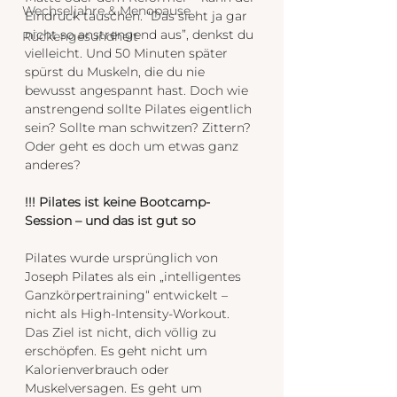
Wechseljahre & Menopause
Eindruck täuschen. “Das sieht ja gar 
nicht so anstrengend aus”, denkst du 
Rückengesundheit
vielleicht. Und 50 Minuten später 
spürst du Muskeln, die du nie 
bewusst angespannt hast. Doch wie 
anstrengend sollte Pilates eigentlich 
sein? Sollte man schwitzen? Zittern? 
Oder geht es doch um etwas ganz 
anderes?
!!! Pilates ist keine Bootcamp-
Session – und das ist gut so
Pilates wurde ursprünglich von 
Joseph Pilates als ein „intelligentes 
Ganzkörpertraining“ entwickelt – 
nicht als High-Intensity-Workout. 
Das Ziel ist nicht, dich völlig zu 
erschöpfen. Es geht nicht um 
Kalorienverbrauch oder 
Muskelversagen. Es geht um 