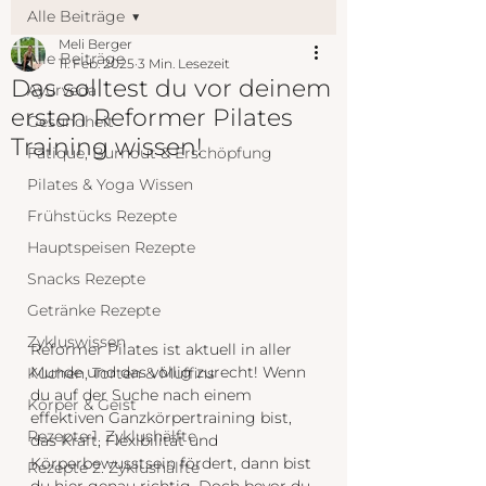
Alle Beiträge
Meli Berger
Alle Beiträge
11. Feb. 2025
3 Min. Lesezeit
Das solltest du vor deinem
Ayurveda
ersten Reformer Pilates
Gesundheit
Training wissen!
Fatique, Burnout & Erschöpfung
Pilates & Yoga Wissen
Frühstücks Rezepte
Hauptspeisen Rezepte
Snacks Rezepte
Getränke Rezepte
Zykluswissen
Reformer Pilates ist aktuell in aller 
Munde und das völlig zurecht! Wenn 
Kuchen, Torten & Muffins
du auf der Suche nach einem 
Körper & Geist
effektiven Ganzkörpertraining bist, 
Rezepte 1. Zyklushälfte
das Kraft, Flexibilität und 
Körperbewusstsein fördert, dann bist 
Rezepte 2. Zyklushälfte
du hier genau richtig. Doch bevor du 