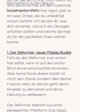
Wechseljahre & Menopause
dich das erste Mal auf den mysteriös 
Rückengesundheit
aussehenden Reformer legst, gibt es 
ein paar Dinge, die du unbedingt 
wissen solltest. Ich verrate dir, was 
dich erwartet, wie sich die Übungen 
anfühlen sollten und welche Springs 
du für den perfekten Start wählen 
kannst.
1. Der Reformer‚ neuer Pilates-Buddy
Falls du den Reformer zum ersten 
Mal siehst, kann er auf den ersten 
Blick etwas einschüchternd wirken. 
Aber keine Panik dieses Gerätt ist 
nicht dein Feind, sondern dein bester 
Freund, wenn es darum geht, deine 
Muskeln zu aktivieren und deine 
Haltung zu verbessern.
Der Reformer besteht aus einer 
beweglichen Plattform (Carriage), 