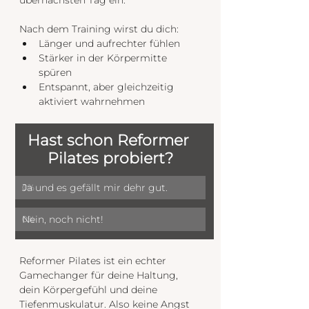
Nach dem Training wirst du dich:
Länger und aufrechter fühlen 
Stärker in der Körpermitte 
spüren
Entspannt, aber gleichzeitig 
aktiviert wahrnehmen
Hast schon Reformer 
Pilates probiert?
Ja und es gefällt mir dehr gut.
0
%
Nein, noch nicht! 
0
%
Reformer Pilates ist ein echter 
Gamechanger für deine Haltung, 
dein Körpergefühl und deine 
Tiefenmuskulatur. Also keine Angst 