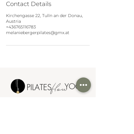
Contact Details
Kirchengasse 22, Tulln an der Donau,
Austria
+436765116783
melaniebergerpilates@gmx.at
Bleib mit uns in Verbindung
 Neuigkeiten & Inspiration rund 
um Pilates direkt per E-Mail.
Abmeldung jederzeit möglich.
Email
*