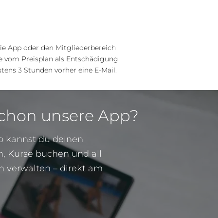
e App oder den Mitgliederbereich
se vom Preisplan als Entschädigung
stens 3 Stunden vorher eine E-Mail.
schon unsere App?
pp kannst du deinen
, Kurse buchen und all
h verwalten – direkt am