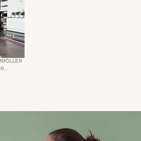
unktionellen Pilates-
bungen, die dich stärken, 
ehnen und mit neuer 
nergie versorgen.

emeinsam fließen wir durch 
oga & Pilatesübungen, die 
lltagsgerechte Bewegungen, 
MROLLER 
örperbewusstsein, Haltung 
R

nd innere Balance fördern.

 Kraft, 
ür alle Level geeignet – 
lichkeit 
orkenntnisse sind kein Muss. 
ng für 
u bewegst dich in deinem 
per & 
empo – mit Achtsamkeit, 
st eine 
reude und Flow.

oller 
rmer. 
auer: 50 Minuten

österreich 
rt: Kirchengasse 22, 3430 