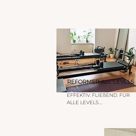
REFORMER ALL LEVELS
EFFEKTIV. FLIEßEND. FÜR 
ALLE LEVELS.

Durch die fließenden, 
federnden Bewegungen 
trainierst du nicht nur deine 