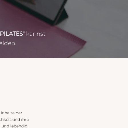
PILATES"
kannst
elden.
Inhalte der
chkeit und ihre
g und lebendig.