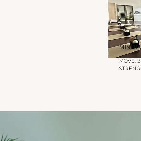
Tiefenmuskulatur, sondern 
förderst auch deine 
Fasziengeschmeidigkeit, 
Beweglichkeit und 
Körperkontrolle – und das all
in der für Pilates typischen 
MINDFU
gelenkschonenden 
Ausführung. 

MOVE. B
STRENGH
Eine energiegeladene Klasse
mit Acht
für alle Levels, die Effektivität, 
Flow und Fun in einem 
Diese Kla
Workout suchen.

One-Work
bewusst u
Dauer: 50 Minuten

kombinie
Ort: Kirchengasse 22, 3430 
Vibes, fu
Tulln
Breathwo
das dich 