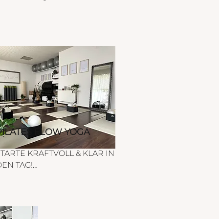
PILATES FLOW YOGA
TARTE KRAFTVOLL & KLAR IN 
EN TAG!

n dieser Klasse erwartet dich 
ine inspirierende Mischung 
us Hatha Yoga und 