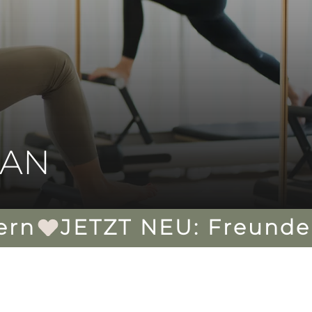
LAN
ern