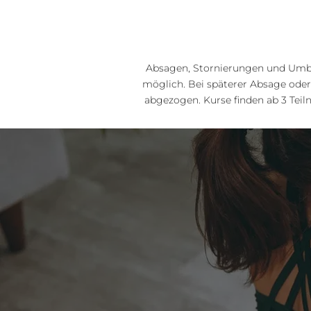
Absagen, Stornierungen und Umbuc
möglich. Bei späterer Absage oder
abgezogen. Kurse finden ab 3 Teiln