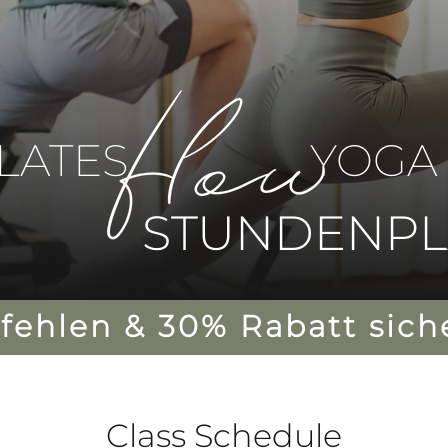
ILATES
YOGA
STUNDENP
ehlen & 30% Rabatt sich
Class Schedule