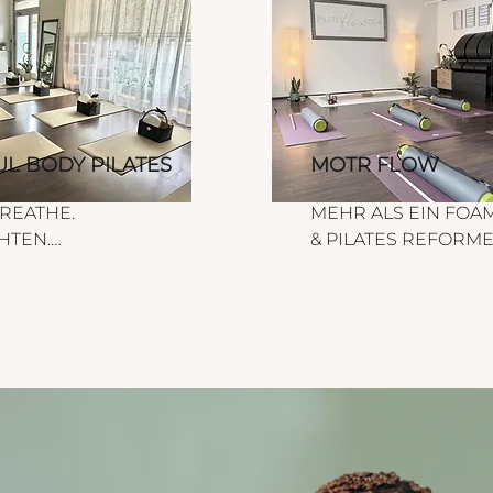
Geräten wie dem Pilates-Ball, 
f
Magic Circle oder 
Ü
Balancekissen wird jede 
d
Stunde abwechslungsreich – 
E
es 
für mehr Spaß und maximale 
Wirkung auf deine Muskulatur. 

G
L BODY PILATES
MOTR FLOW
Y
Wir legen besonderen Fokus 
a
REATHE. 
MEHR ALS EIN FOA
auf die Pilates-Prinzipien und 
K
TEN.

& PILATES REFORME
 
dein Powerhouse, damit du 
u
samkeit und Power.

nachhaltig Kraft, Stabilität und 
Ganzkörpertraining für
Balance aufbaust. Dieser Kurs 
F
sse ist dein All-in-
Gleichgewicht, Beweg
eignet sich sowohl für 
V
out: ganzheitlich, 
sowie gezieltes Traini
Anfänger als auch 
D
nd effektiv. Wir 
Oberkörper, Unterkör
Fortgeschrittene.

T
ren Pilates, Yoga-
Rumpf. Dieses Gerät i
F
nktionelles Training & 
Mischung aus Foam R
Dauer: 50 Minuten

rk zu einem Training, 
und dem Pilates Refo
Ort: Kirchengasse 22, 3430 
D
nicht nur kräftigt, 
Einzigartig in Nieder
Tulln
O