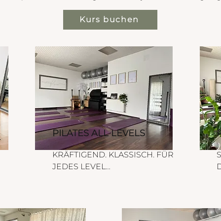
Kurs buchen
PILATES ALL LEVELS
KRÄFTIGEND. KLASSISCH. FÜR 
S
JEDES LEVEL

D
Erlebe klassisches 
I
Mattentraining in seiner 
e
besten Form! Mit kleinen 
a