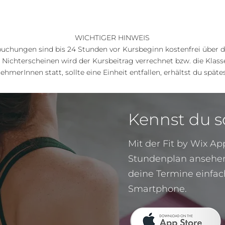
WICHTIGER HINWEIS
hungen sind bis 24 Stunden vor Kursbeginn kostenfrei über di
 Nichterscheinen wird der Kursbeitrag verrechnet bzw. die Klas
ehmerInnen statt, sollte eine Einheit entfallen, erhältst du späte
Kennst du 
Mit der Fit by Wix A
Stundenplan ansehen
deine Termine einfac
Smartphone.