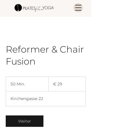
Reformer & Chair
Fusion
29
Euro
50 Min.
5
€ 29
0
M
Kirchengasse 22
i
n
.
Weiter