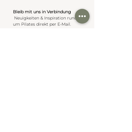
Bleib mit uns in Verbindung
 Neuigkeiten & Inspiration rund 
um Pilates direkt per E-Mail.
Abmeldung jederzeit möglich.
Email
*
JA, ich möchte mich zum 
Newsletter anmelden.
*
Anmelden
Stundenplan
Studio
Akademie
Über mich
IMPRESSUM & DSGVO