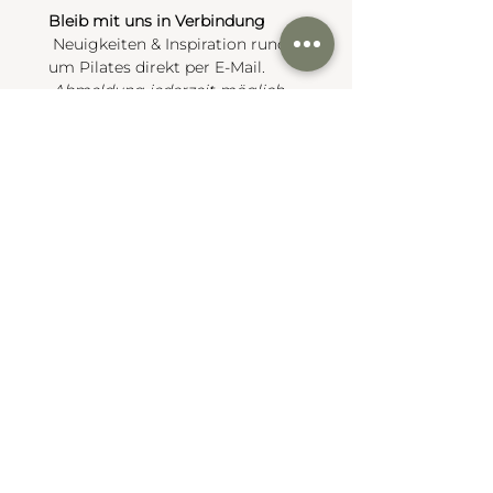
Bleib mit uns in Verbindung
 Neuigkeiten & Inspiration rund 
um Pilates direkt per E-Mail.
Abmeldung jederzeit möglich.
Email
*
JA, ich möchte mich zum 
Newsletter anmelden.
*
Anmelden
Stundenplan
Studio
Akademie
Über mich
IMPRESSUM & DSGVO