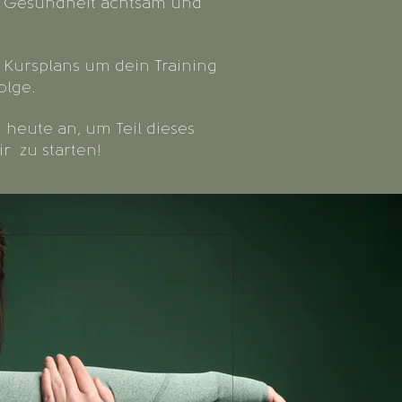
e Gesundheit achtsam und
s Kursplans um dein Training
olge.
heute an, um Teil dieses
r zu starten!