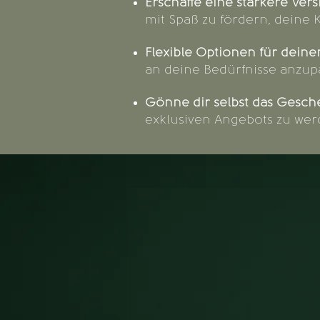
Erschaffe eine stärkere Vers
mit Spaß zu fördern, deine 
Flexible Optionen für deine
an deine Bedürfnisse anzupa
Gönne dir selbst das Gesc
exklusiven Angebots zu werd