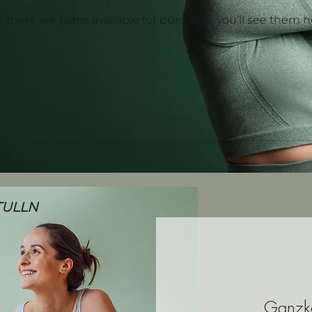
 there are plans available for purchase, you’ll see them h
TULLN
Ganzkö