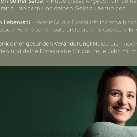
ion deiner selbst
– Nutze dieses Angebot, um dein
Kraft zu steigern und deinen Geist zu beruhigen.
n Lebensstil
– Genieße die Flexibilität innerhalb de
ssen. Feiere schon bald erste sicht- & spürbare Erf
henk einer gesunden Veränderung!
Melde dich noch 
en und deine Fitnessreise für das neue Jahr mit mi
No plans available